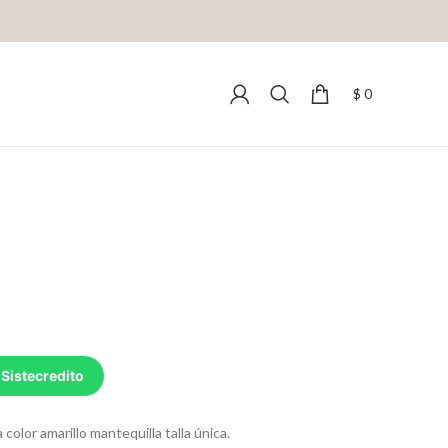
$
0
 Sistecredito
 color amarillo mantequilla talla única.