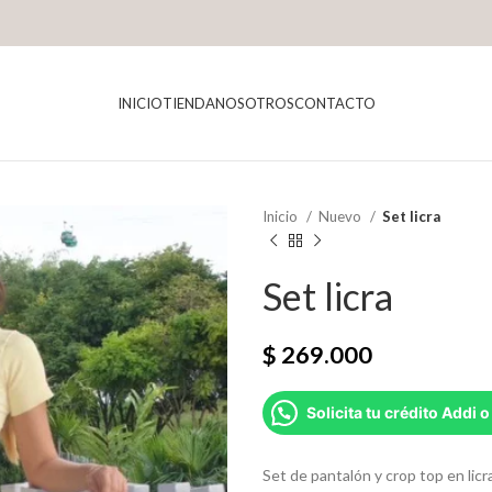
INICIO
TIENDA
NOSOTROS
CONTACTO
Inicio
Nuevo
Set licra
Set licra
$
269.000
Solicita tu crédito Addi o
Set de pantalón y crop top en licra