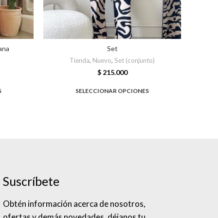
ana
Set
Tienda
,
Nuevo
,
Set (conjunto)
T
$
215.000
S
SELECCIONAR OPCIONES
Suscríbete
Obtén información acerca de nosotros,
ofertas y demás novedades, déjanos tu