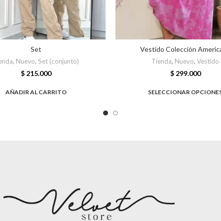
Set
Vestido Colección Americ
enda
,
Nuevo
,
Set (conjunto)
Tienda
,
Nuevo
,
Vestido
$
215.000
$
299.000
AÑADIR AL CARRITO
SELECCIONAR OPCIONE