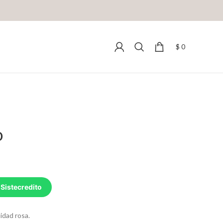
$
0
o
 Sistecredito
idad rosa.