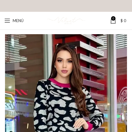
0
MENÚ
$
0