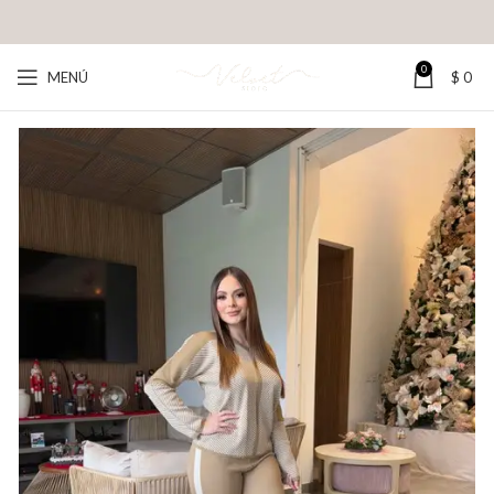
0
MENÚ
$
0