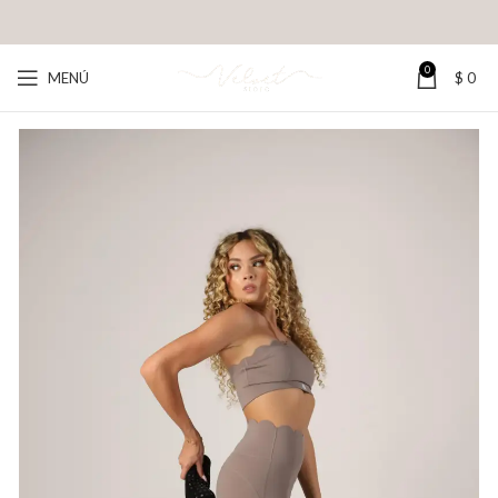
0
MENÚ
$
0