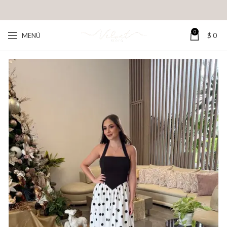
0
MENÚ
$
0