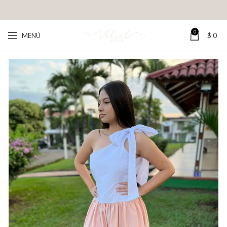
0
MENÚ
$
0