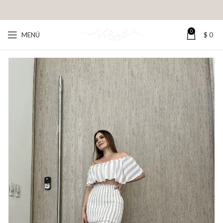
0
MENÚ
$
0