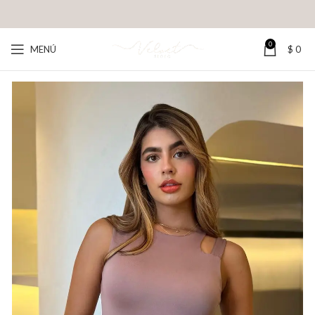
0
MENÚ
$
0