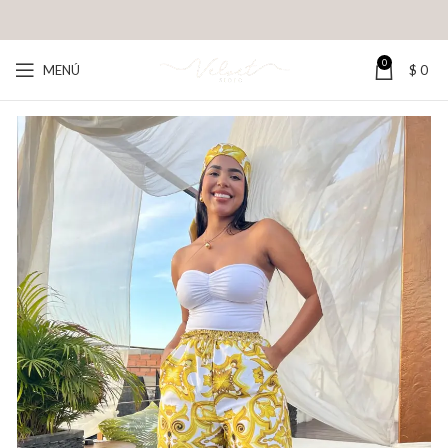
0
MENÚ
$
0