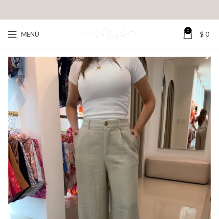
0
MENÚ
$
0