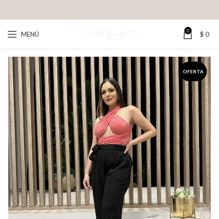
0
MENÚ
$
0
OFERTA