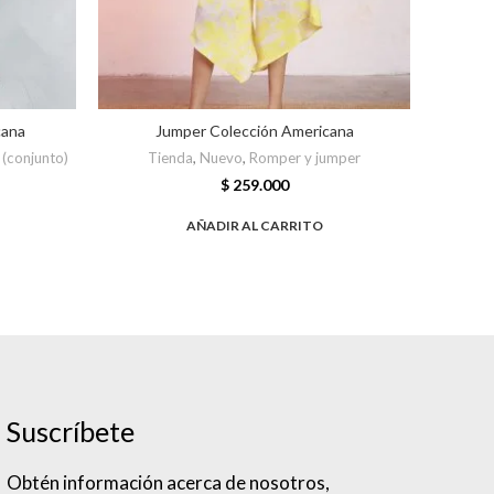
cana
Jumper Colección Americana
 (conjunto)
Tienda
,
Nuevo
,
Romper y jumper
T
$
259.000
AÑADIR AL CARRITO
Suscríbete
Obtén información acerca de nosotros,