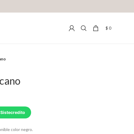
$
0
ano
cano
 Sistecredito
nible color negro.