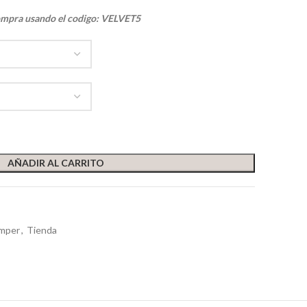
ompra usando el codigo: VELVET5
AÑADIR AL CARRITO
umper
,
Tienda