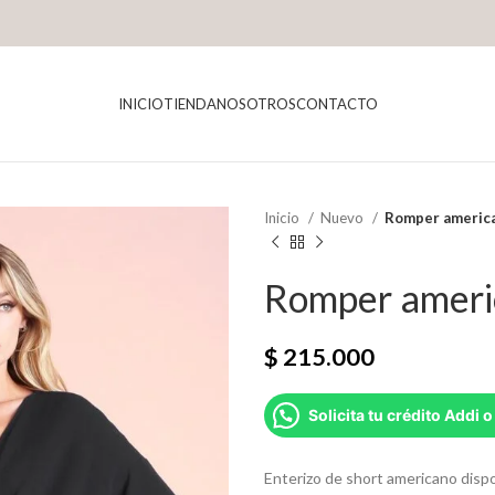
INICIO
TIENDA
NOSOTROS
CONTACTO
Inicio
Nuevo
Romper americ
Romper ameri
$
215.000
Solicita tu crédito Addi o
Enterizo de short americano dispo