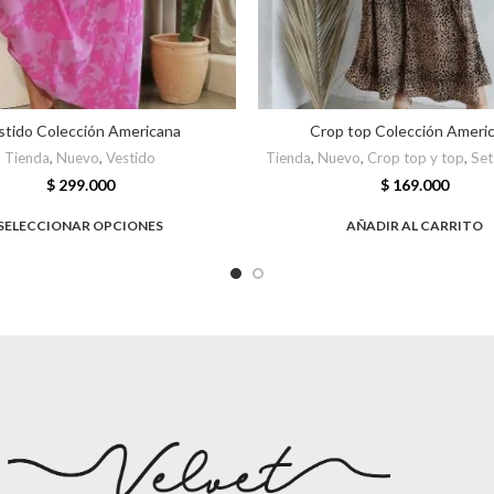
stido Colección Americana
Crop top Colección Ameri
Tienda
,
Nuevo
,
Vestido
Tienda
,
Nuevo
,
Crop top y top
,
Set
$
299.000
$
169.000
SELECCIONAR OPCIONES
AÑADIR AL CARRITO