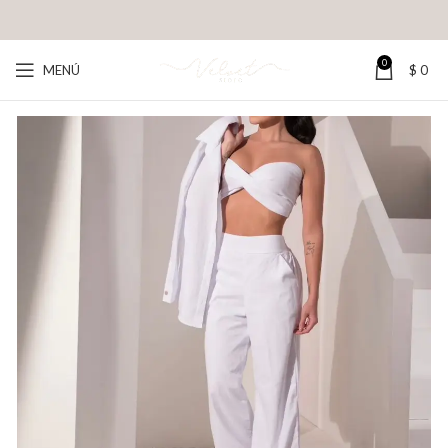
0
MENÚ
$
0