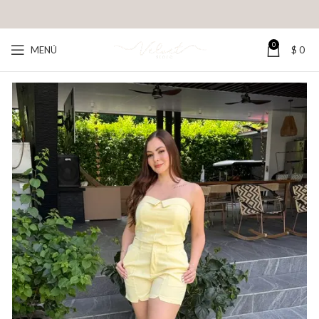
0
MENÚ
$
0