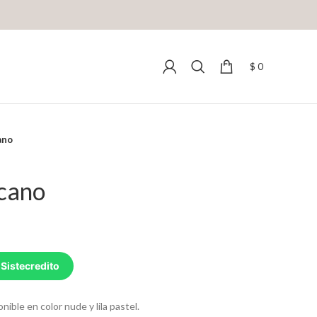
$
0
ano
cano
 Sistecredito
ible en color nude y lila pastel.