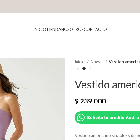
INICIO
TIENDA
NOSOTROS
CONTACTO
Inicio
Nuevo
Vestido americ
Vestido ameri
$
239.000
Solicita tu crédito Addi o
Vestido americano strapless dispon