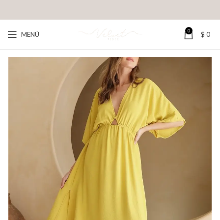
0
MENÚ
$
0