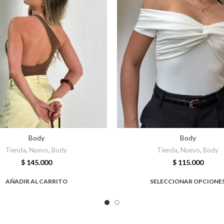
Body
Body
Tienda
,
Nuevo
,
Body
Tienda
,
Nuevo
,
Body
$
145.000
$
115.000
AÑADIR AL CARRITO
SELECCIONAR OPCIONE