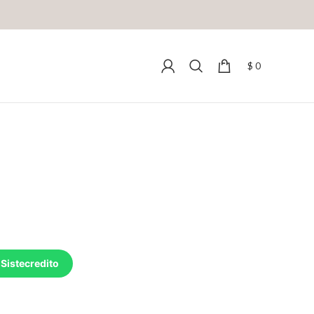
$
0
 Sistecredito