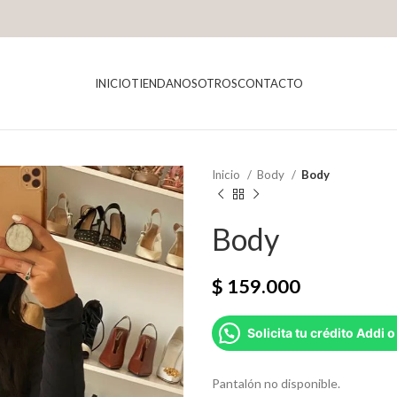
INICIO
TIENDA
NOSOTROS
CONTACTO
Inicio
Body
Body
Body
$
159.000
Solicita tu crédito Addi o
Pantalón no disponible.